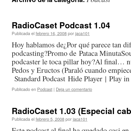
RadioCaset Podcast 1.04
Publicada el
febrero 16, 2008
por
jaca101
Hoy hablamos de¿Por qué parece tan difí­
podcasting?Promo de Pataca MinutaS
podcaster le toca pillar hoy?Al final… 
Pedos y Eructos (Paraló cuando empiece
Standard Podcast Hide Player | Play i
Publicado en
Podcast
|
Deja un comentario
RadioCaset 1.03 (Especial ca
Publicada el
febrero 5, 2008
por
jaca101
Este podcast al final ha quedado casi e