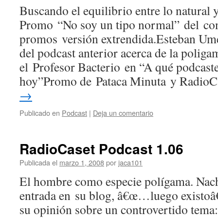
Buscando el equilibrio entre lo natural 
Promo “No soy un tipo normal” del co
promos versión extrendida.Esteban Ume
del podcast anterior acerca de la polig
el Profesor Bacterio en “A qué podcaster
hoy”Promo de Pataca Minuta y Radio
→
Publicado en
Podcast
|
Deja un comentario
RadioCaset Podcast 1.06
Publicada el
marzo 1, 2008
por
jaca101
El hombre como especie polí­gama. Nac
entrada en su blog, â€œ…luego existoâ€
su opinión sobre un controvertido tema