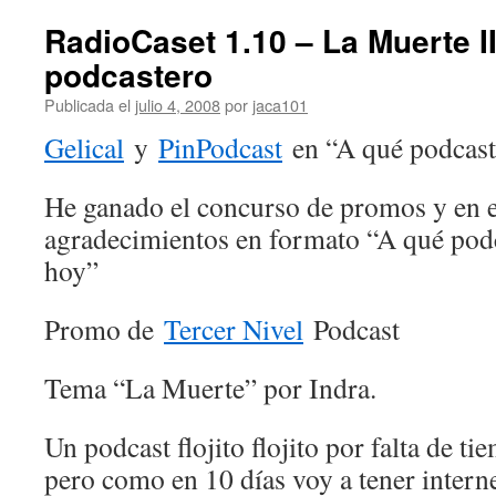
RadioCaset 1.10 – La Muerte I
podcastero
Publicada el
julio 4, 2008
por
jaca101
Gelical
y
PinPodcast
en “A qué podcaste
He ganado el concurso de promos y en e
agradecimientos en formato “A qué podca
hoy”
Promo de
Tercer Nivel
Podcast
Tema “La Muerte” por Indra.
Un podcast flojito flojito por falta de t
pero como en 10 dí­as voy a tener intern